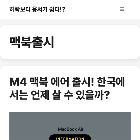
컨
허락보다 용서가 쉽다!?
메
텐
츠
로
뉴
건
맥북출시
너
뛰
기
M4 맥북 에어 출시! 한국에
서는 언제 살 수 있을까?