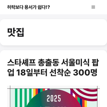
컨
허락보다 용서가 쉽다!?
메
텐
츠
로
뉴
건
맛집
너
뛰
기
스타셰프 총출동 서울미식 팝
업 18일부터 선착순 300명