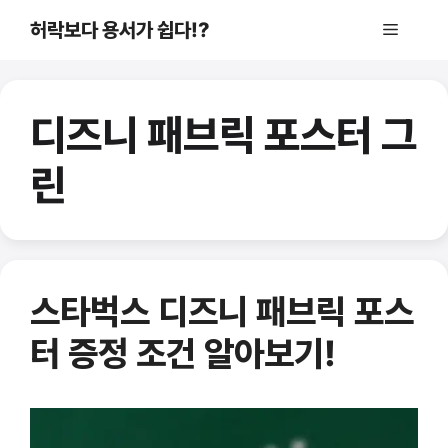
컨
허락보다 용서가 쉽다!?
메
텐
츠
로
뉴
건
디즈니 패브릭 포스터 그
너
뛰
린
기
스타벅스 디즈니 패브릭 포스
터 증정 조건 알아보기!