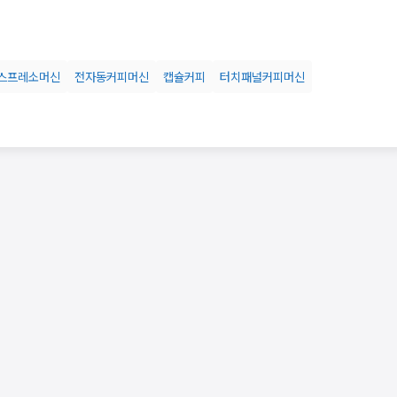
스프레소머신
전자동커피머신
캡슐커피
터치패널커피머신