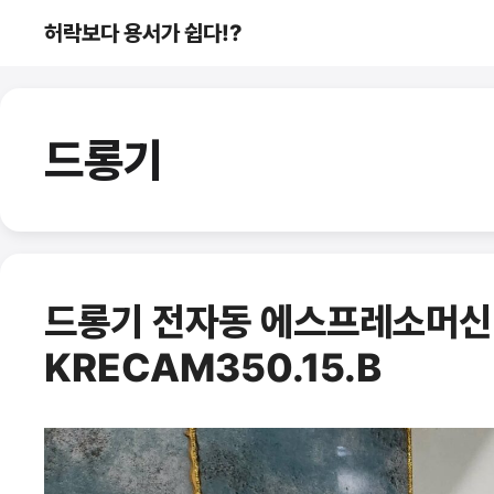
컨
허락보다 용서가 쉽다!?
텐
츠
로
건
드롱기
너
뛰
기
드롱기 전자동 에스프레소머신
KRECAM350.15.B