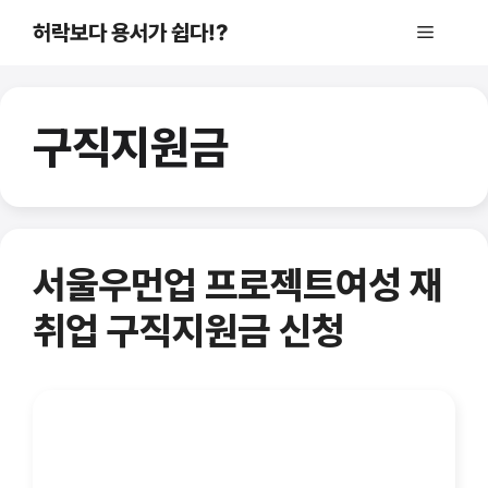
컨
허락보다 용서가 쉽다!?
메
텐
츠
로
뉴
건
구직지원금
너
뛰
기
서울우먼업 프로젝트여성 재
취업 구직지원금 신청