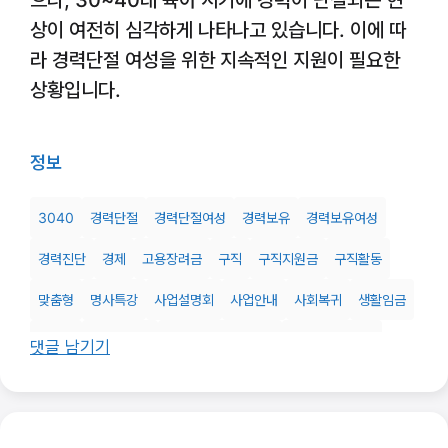
으나, 30~40대 육아 시기에 경력이 단절되는 현
상이 여전히 심각하게 나타나고 있습니다. 이에 따
라 경력단절 여성을 위한 지속적인 지원이 필요한
상황입니다.
정보
3040
경력단절
경력단절여성
경력보유
경력보유여성
경력진단
경제
고용장려금
구직
구직지원금
구직활동
맞춤형
명사특강
사업설명회
사업안내
사회복귀
생활임금
서비스
서울우먼업
서울우먼업프로젝트
서울형생활임금
댓글 남기기
양육친화기업
여성
여성인력개발기관
우먼업프로젝트
육아
인건비
인센티브
인턴
인턴십
임신
장기고용
재취업