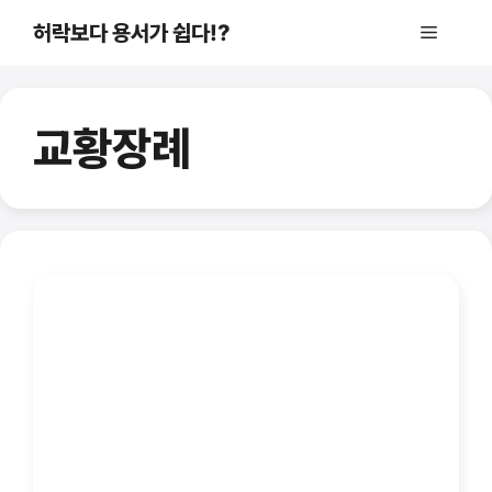
컨
허락보다 용서가 쉽다!?
메
텐
츠
로
뉴
건
교황장례
너
뛰
기