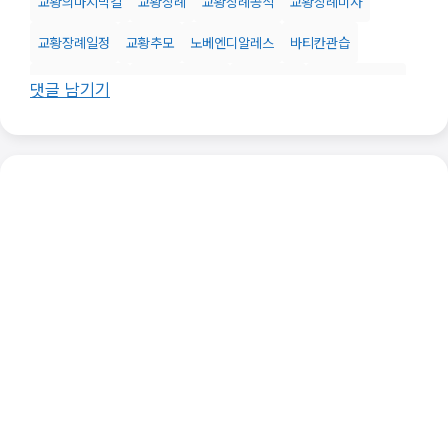
교황의마지막길
교황장례
교황장례공식
교황장례미사
교황장례일정
교황추모
노베엔디알레스
바티칸관습
바티칸애도기간
바티칸장례절차
바티칸전통
성베드로대성당
댓글 남기기
세계지도자애도
장례의식
종교장례절차
프란치스코장례