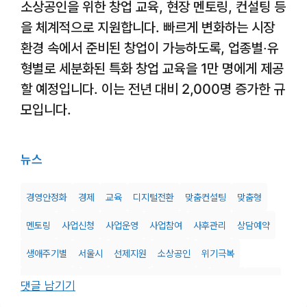
소상공인을 위한 창업 교육, 현장 멘토링, 컨설팅 등
을 체계적으로 지원합니다. 빠르게 변화하는 시장
환경 속에서 준비된 창업이 가능하도록, 업종별‧유
형별로 세분화된 특화 창업 교육을 1만 명에게 제공
할 예정입니다. 이는 전년 대비 2,000명 증가한 규
모입니다.
뉴스
경영안정화
경제
교육
디지털전환
맞춤컨설팅
맞춤형
멘토링
사업신청
사업운영
사업참여
사후관리
상담예약
생애주기별
서울시
선제지원
소상공인
위기극복
위기소상공인
자영업지원센터
자영업클리닉
재도전
재취업
댓글 남기기