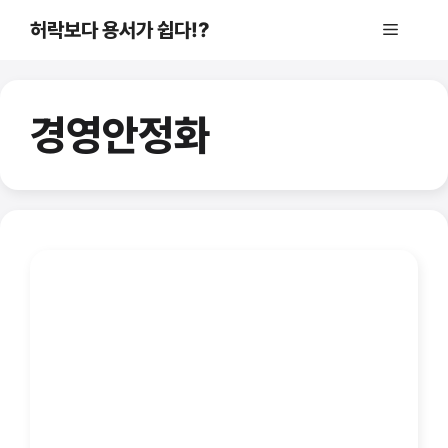
컨
허락보다 용서가 쉽다!?
메
텐
츠
로
뉴
건
경영안정화
너
뛰
기